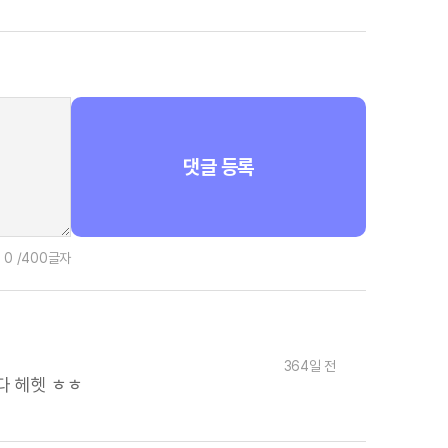
댓글 등록
0
/400글자
364일 전
니다 헤헷 ㅎㅎ