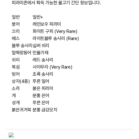
피라미존에서 획득 가능한 물고기 간단 정보입니다.
일반
일반+
붕어
레인보우 피라미
끄리
화이트 구피 (Very Rare)
배스
라이트블루 송사리 (Rare)
블루 송사리
실버 쉬리
말뚝망둥어
민물가재
쉬리
레드 송사리
복섬
사아무리 (Very Rare)
빙어
초록 송사리
상자(4종)
푸른 밀어
소라
붉은 피라미
게
분홍 은어
성게
푸른 은어
붉은귀거북
분홍 금강모치